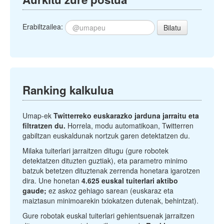
Erabiltzailea:
Bilatu
Ranking kalkulua
Umap-ek
Twitterreko euskarazko jarduna jarraitu eta
filtratzen du.
Horrela, modu automatikoan, Twitterren
gabiltzan euskaldunak nortzuk garen detektatzen du.
Milaka tuiterlari jarraitzen ditugu (gure robotek
detektatzen dituzten guztiak), eta parametro minimo
batzuk betetzen dituztenak zerrenda honetara igarotzen
dira. Une honetan
4.625 euskal tuiterlari aktibo
gaude;
ez askoz gehiago sarean (euskaraz eta
maiztasun minimoarekin txiokatzen dutenak, behintzat).
Gure robotak euskal tuiterlari gehientsuenak jarraitzen