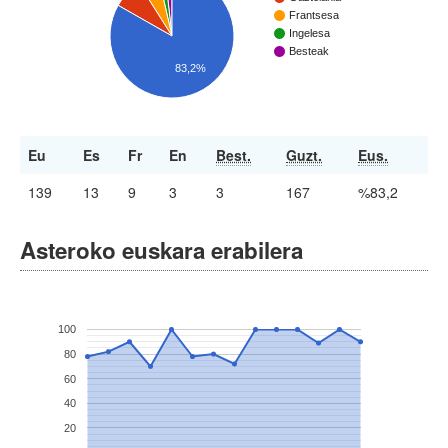
Frantsesa
Ingelesa
Besteak
83,2%
Eu
Es
Fr
En
Best.
Guzt.
Eus.
139
13
9
3
3
167
%83,2
Asteroko euskara erabilera
100
80
60
40
20