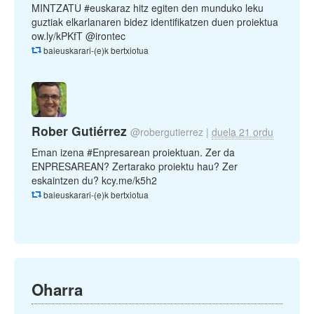
MINTZATU #euskaraz hitz egiten den munduko leku
guztiak elkarlanaren bidez identifikatzen duen proiektua
ow.ly/kPKfT @irontec
baieuskarari-(e)k bertxiotua
Rober Gutiérrez
@robergutierrez
|
duela 21 ordu
Eman izena #Enpresarean proiektuan. Zer da
ENPRESAREAN? Zertarako proiektu hau? Zer
eskaintzen du? kcy.me/k5h2
baieuskarari-(e)k bertxiotua
Oharra