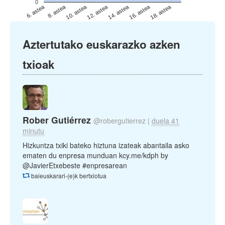
0
6. astea
8. astea
10. astea
12. astea
14. astea
16. astea
18. astea
Aztertutako euskarazko azken
txioak
Rober Gutiérrez
@robergutierrez
|
duela 41
minutu
Hizkuntza txiki bateko hiztuna izateak abantaila asko
ematen du enpresa munduan kcy.me/kdph by
@JavierEtxebeste #enpresarean
baieuskarari-(e)k bertxiotua