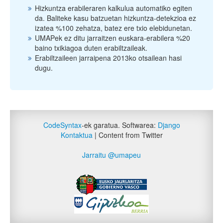
Hizkuntza erabileraren kalkulua automatiko egiten
da. Baliteke kasu batzuetan hizkuntza-detekzioa ez
izatea %100 zehatza, batez ere txio elebidunetan.
UMAPek ez ditu jarraitzen euskara-erabilera %20
baino txikiagoa duten erabiltzaileak.
Erabiltzaileen jarraipena 2013ko otsailean hasi
dugu.
CodeSyntax
-ek garatua. Softwarea:
Django
Kontaktua
| Content from Twitter
Jarraitu @umapeu