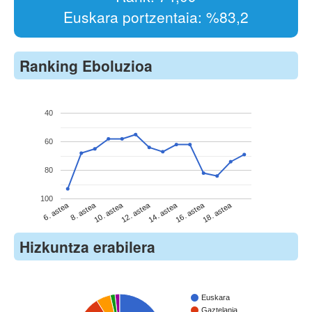
Euskara portzentaia: %83,2
Ranking Eboluzioa
40
60
80
100
6. astea
8. astea
10. astea
12. astea
14. astea
16. astea
18. astea
Hizkuntza erabilera
Euskara
Gaztelania