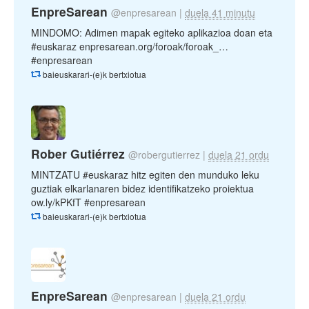
EnpreSarean
@enpresarean
|
duela 41 minutu
MINDOMO: Adimen mapak egiteko aplikazioa doan eta
#euskaraz enpresarean.org/foroak/foroak_…
#enpresarean
baieuskarari-(e)k bertxiotua
Rober Gutiérrez
@robergutierrez
|
duela 21 ordu
MINTZATU #euskaraz hitz egiten den munduko leku
guztiak elkarlanaren bidez identifikatzeko proiektua
ow.ly/kPKfT #enpresarean
baieuskarari-(e)k bertxiotua
EnpreSarean
@enpresarean
|
duela 21 ordu