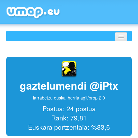
SARRERA
RANKINGA
JOERAK
gaztelumendi @iPtx
ALBISTEAK
HONI BURUZ
larrabetzu euskal herria agit/prop 2.0
Postua: 24 postua
Rank: 79,81
Euskara portzentaia: %83,6