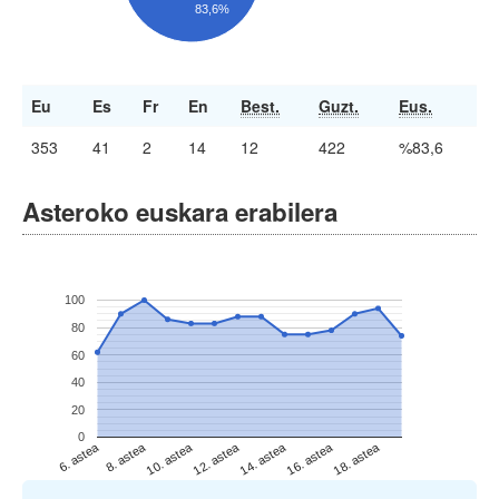
83,6%
Eu
Es
Fr
En
Best.
Guzt.
Eus.
353
41
2
14
12
422
%83,6
Asteroko euskara erabilera
100
80
60
40
20
0
6. astea
8. astea
10. astea
12. astea
14. astea
16. astea
18. astea