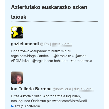
Aztertutako euskarazko azken
txioak
gaztelumendi
@iPtx
|
duela 2 ordu
Ondarroako #taupadak minutuz minutu
argia.com/blogak/lander-… @larbelaitz + @axierL
ARGIA bikain @argia beste behin ere. #herriharresia
Ion Telleria Barrena
@iontelleria
|
duela 2 ordu
Urtza Alkorta erdian, #herriharresia inguruan,
#Askegunea Ondarrun pic.twitter.com/MrzraN3dII
iPtx-(e)k bertxiotua