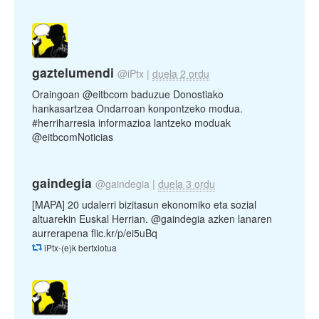
gaztelumendi
@iPtx
|
duela 2 ordu
Oraingoan @eitbcom baduzue Donostiako
hankasartzea Ondarroan konpontzeko modua.
#herriharresia informazioa lantzeko moduak
@eitbcomNoticias
gaindegia
@gaindegia
|
duela 3 ordu
[MAPA] 20 udalerri bizitasun ekonomiko eta sozial
altuarekin Euskal Herrian. @gaindegia azken lanaren
aurrerapena flic.kr/p/ei5uBq
iPtx-(e)k bertxiotua