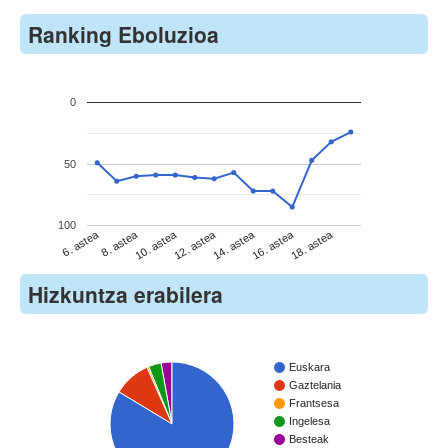
Ranking Eboluzioa
0
50
100
6. astea
8. astea
10. astea
12. astea
14. astea
16. astea
18. astea
Hizkuntza erabilera
Euskara
Gaztelania
Frantsesa
Ingelesa
Besteak