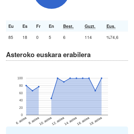
Eu
Es
Fr
En
Best.
Guzt.
Eus.
85
18
0
5
6
114
%74,6
Asteroko euskara erabilera
100
80
60
40
20
0
6. astea
8. astea
10. astea
12. astea
14. astea
16. astea
18. astea