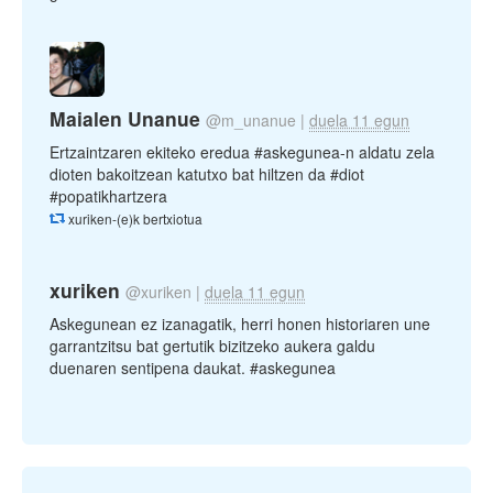
Maialen Unanue
@m_unanue
|
duela 11 egun
Ertzaintzaren ekiteko eredua #askegunea-n aldatu zela
dioten bakoitzean katutxo bat hiltzen da #diot
#popatikhartzera
xuriken-(e)k bertxiotua
xuriken
@xuriken
|
duela 11 egun
Askegunean ez izanagatik, herri honen historiaren une
garrantzitsu bat gertutik bizitzeko aukera galdu
duenaren sentipena daukat. #askegunea