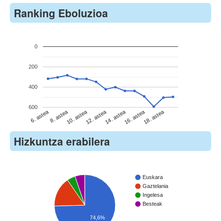
Ranking Eboluzioa
0
200
400
600
6. astea
8. astea
10. astea
12. astea
14. astea
16. astea
18. astea
Hizkuntza erabilera
Euskara
Gaztelania
Ingelesa
Besteak
74,6%