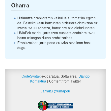
Oharra
Hizkuntza erabileraren kalkulua automatiko egiten
da. Baliteke kasu batzuetan hizkuntza-detekzioa ez
izatea %100 zehatza, batez ere txio elebidunetan.
UMAPek ez ditu jarraitzen euskara-erabilera %20
baino txikiagoa duten erabiltzaileak.
Erabiltzaileen jarraipena 2013ko otsailean hasi
dugu.
CodeSyntax
-ek garatua. Softwarea:
Django
Kontaktua
| Content from Twitter
Jarraitu @umapeu