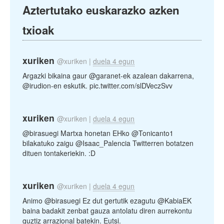
Aztertutako euskarazko azken
txioak
xuriken
@xuriken
|
duela 4 egun
Argazki bikaina gaur @garanet-ek azalean dakarrena,
@irudion-en eskutik. pic.twitter.com/slDVeczSvv
xuriken
@xuriken
|
duela 4 egun
@birasuegi Martxa honetan EHko @Tonicanto1
bilakatuko zaigu @Isaac_Palencia Twitterren botatzen
dituen tontakeriekin. :D
xuriken
@xuriken
|
duela 4 egun
Animo @birasuegi Ez dut gertutik ezagutu @KabiaEK
baina badakit zenbat gauza antolatu diren aurrekontu
guztiz arrazional batekin. Eutsi.